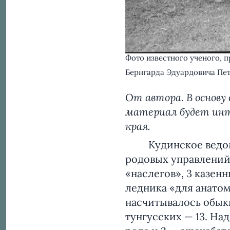
Фото известного ученого, 
Бернгарда Эдуардовича Пет
От автора. В основу
материал будет инт
края.
Кудинское ведомств
родовых управлений,
«наслегов», 3 казен
ледника «для анатом
насчитывалось обык
тунгусских — 13. На