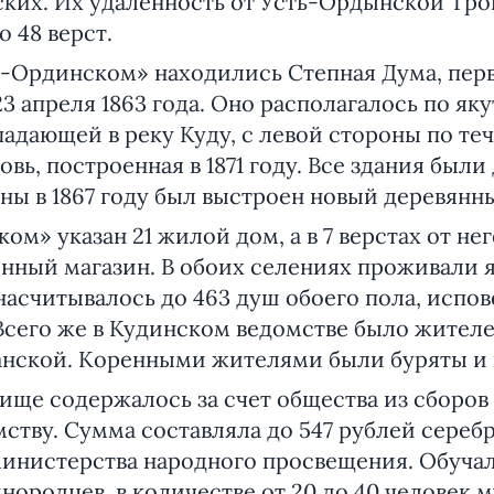
ских. Их удаленность от Усть-Ордынской Тр
о 48 верст.
рдинском» находились Степная Дума, перв
3 апреля 1863 года. Оно располагалось по як
падающей в реку Куду, с левой стороны по те
вь, построенная в 1871 году. Все здания были
азны в 1867 году был выстроен новый деревянн
 указан 21 жилой дом, а в 7 верстах от нег
енный магазин. В обоих селениях проживали 
насчитывалось до 463 душ обоего пола, исп
Всего же в Кудинском ведомстве было жителей
нской. Коренными жителями были буряты и 
содержалось за счет общества из сборов 
ству. Сумма составляла до 547 рублей серебр
министерства народного просвещения. Обучал
нородцев, в количестве от 20 до 40 человек 