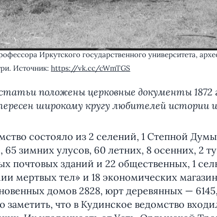
профессора Иркутского государственного университета, архе
ри. Источник:
https://vk.cc/cWmTGS
 статьи положены церковные документы 1872 г
ересен широкому кругу любителей истории и
о состояло из 2 селений, 1 Степной Думы,
 65 зимних улусов, 60 летних, 8 осенних, 2 т
ных почтовых зданий и 22 общественных, 1 сел
ии мертвых тел» и 18 экономических магазин
новенных домов 2828, юрт деревянных — 6145
до заметить, что в Кудинское ведомство входи