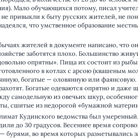
ия). Мало обучающихся потому, писал учител
 не привыкли к быту русских жителей, не по
надеялся, что умственное образование местн
аях жителей в документе написано, что о
озяйстве заботятся плохо. Большинство живут
овольно опрятны». Пища их состоит из рыбы,
готовленного в котлах с арсою (квашеным мо
янную, богатые — оловянную или фаянсовую. 
а захотят. Богатые одеваются опрятно и даже 
ду самодельную из овечьих шкур, особенного
аты, сшитые из недорогой «бумажной материи
мат Кудинского ведомства был умеренный. 
дили до 30 градусов. Весеннее время сопро
 — бурями, во время которых разметывались з