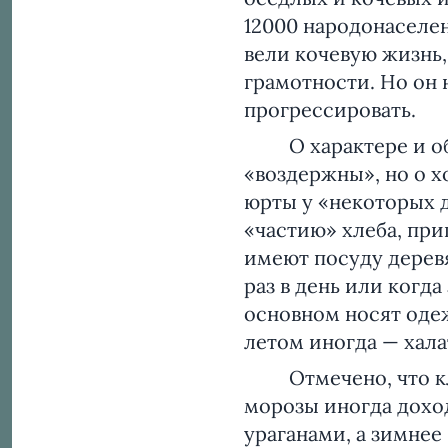
12000 народонаселен
вели кочевую жизнь,
грамотности. Но он 
прогрессировать.
О характере и обыч
«воздержны», но о х
юрты у «некоторых д
«частию» хлеба, при
имеют посуду дерев
раз в день или когд
основном носят одеж
летом иногда — хал
Отмечено, что кли
морозы иногда дохо
ураганами, а зимнее