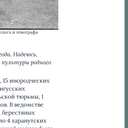
олога и этнографа
ода. Надеюсь,
 культуры родного
 15 инородческих
унгусских
ьской тюрьмы, 1
ов. В ведомстве
, берестяных
ло 4 харанутских