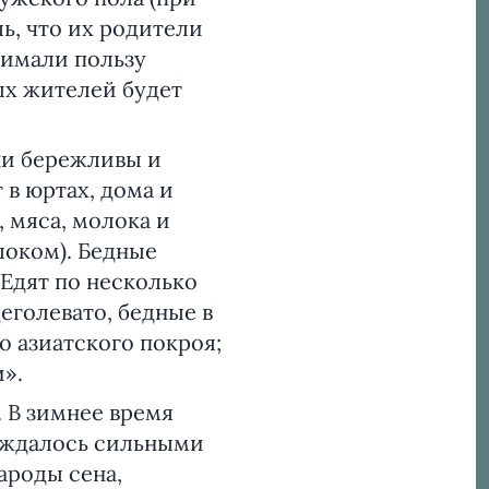
ь, что их родители
нимали пользу
ых жителей будет
ни бережливы и
 в юртах, дома и
 мяса, молока и
локом). Бедные
Едят по несколько
щеголевато, бедные в
 азиатского покроя;
».
В зимнее время
вождалось сильными
ароды сена,