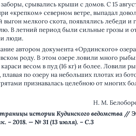
 заборы, срывались крыши с домов. С 15 авгу
ри «крепком» северном ветре, выпадал дово
 выгон мелкого скота, появлялись лебеди и гу
лю. В летний период были сильные грозы и о
 и люди.
е автором документа «Ординского» озера,
евском роду. В этом озере ловили много рыбы:
караси весом в пуд (16 кг) и более. Ловили р
плавая по озеру на небольших плотах из ботов
урятами признавалась целебною от многих бо
Н. М. Белоборо
 Страницы истории Кудинского ведомства // 
 – 2018. — № 31 (13 июля). – С.3