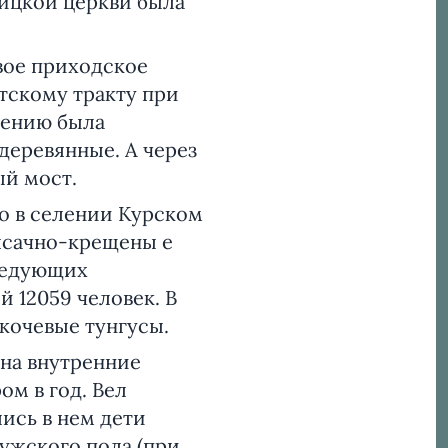
оицкой церкви была
ое приходское
утскому тракту при
чению была
 деревянные. А через
ый мост.
о в селении Курском
ясачно-крещены е
оведующих
 12059 человек. В
кочевые тунгусы.
на внутренние
ом в год. Вел
ись в нем дети
мужского пола (при