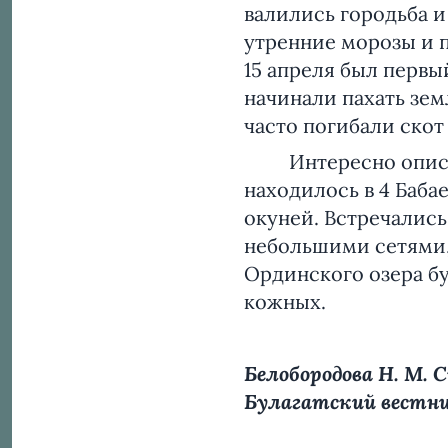
валились городьба и
утренние морозы и п
15 апреля был первый
начинали пахать зем
часто погибали скот
Интересно описани
находилось в 4 Баба
окуней. Встречались 
небольшими сетями, 
Ординского озера б
кожных.
Белобородова Н. М.
Булагатский вестник.