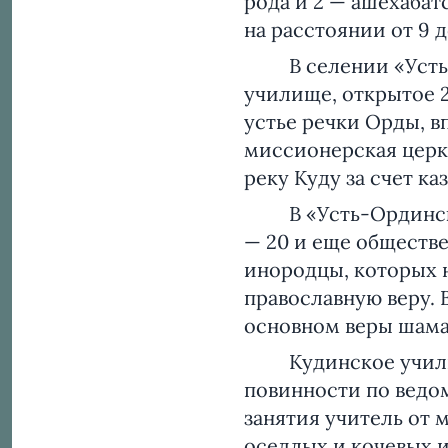
рода и 2 — ашехабат
на расстоянии от 9 д
В селении «Усть-О
училище, открытое 2
устье речки Орды, в
миссионерская церко
реку Куду за счет к
В «Усть-Ординском»
— 20 и еще обществ
инородцы, которых 
православную веру. 
основном веры шама
Кудинское училище 
повинности по ведом
занятия учитель от 
оседлых и кочевых и