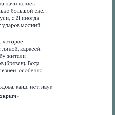
ста начинались
льно большой снег.
си, с 21 иногда
т ударов молний
 которое
 линей, карасей,
ыбу жители
 (бревен). Вода
лезней, особенно
дова, канд. ист. наук
Эхирит-