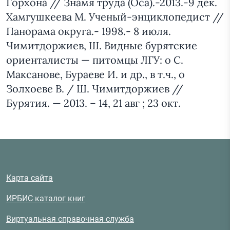
Горхона // Знамя труда (Оса).-2013.-9 дек.
Хамгушкеева М. Ученый-энциклопедист //
Панорама округа.- 1998.- 8 июля.
Чимитдоржиев, Ш. Видные бурятские
ориенталисты — питомцы ЛГУ: о С.
Максанове, Бураеве И. и др., в т.ч., о
Золхоеве В. / Ш. Чимитдоржиев //
Бурятия. — 2013. – 14, 21 авг ; 23 окт.
Карта сайта
ИРБИС каталог книг
Виртуальная справочная служба