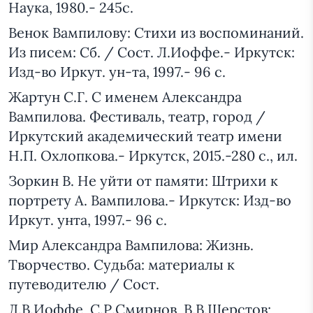
Наука, 1980.- 245с.
Венок Вампилову: Стихи из воспоминаний.
Из писем: Сб. / Сост. Л.Иоффе.- Иркутск:
Изд-во Иркут. ун-та, 1997.- 96 с.
Жартун С.Г. С именем Александра
Вампилова. Фестиваль, театр, город /
Иркутский академический театр имени
Н.П. Охлопкова.- Иркутск, 2015.-280 с., ил.
Зоркин В. Не уйти от памяти: Штрихи к
портрету А. Вампилова.- Иркутск: Изд-во
Иркут. унта, 1997.- 96 с.
Мир Александра Вампилова: Жизнь.
Творчество. Судьба: материалы к
путеводителю / Сост.
Л.В.Иоффе, С.Р.Смирнов, В.В.Шерстов;