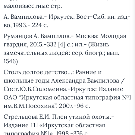
малоизвестные стр.
А. Вампилова.- Иркутск: Вост-Сиб. кн. изд-
во, 1993.- 224 с.
Румянцев А. Вампилов.- Москва: Молодая
гвардия, 2015.-332 [4] с.: ил.- (Жизнь
замечательных людей: сер. биогр.; вып.
1546)
Столь долгое детство…: Ранние и
школьные годы Александра Вампилова /
Сост.Ю.Б.Соломеина.-Иркутск: Издание
ОАО “Иркутская областная типография №1
им.В.М.Посохина”, 2007.-96 с.
Стрельцова Е.И. Плен утиной охоты.-
Издание ГП «Иркутская областная
типография №1», 1998.-376 с.