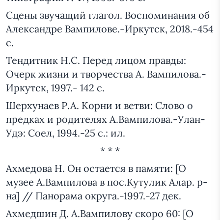
Сцены звучащий глагол. Воспоминания об
Александре Вампилове.-Иркутск, 2018.-454
с.
Тендитник Н.С. Перед лицом правды:
Очерк жизни и творчества А. Вампилова.-
Иркутск, 1997.- 142 с.
Шерхунаев Р.А. Корни и ветви: Слово о
предках и родителях А.Вампилова.-Улан-
Удэ: Соел, 1994.-25 с.: ил.
* * *
Ахмедова Н. Он остается в памяти: [О
музее А.Вампилова в пос.Кутулик Алар. р-
на] // Панорама округа.-1997.-27 дек.
Ахмедшин Д. А.Вампилову скоро 60: [О