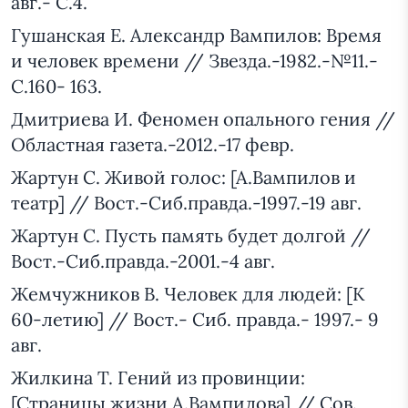
авг.- С.4.
Гушанская Е. Александр Вампилов: Время
и человек времени // Звезда.-1982.-№11.-
С.160- 163.
Дмитриева И. Феномен опального гения //
Областная газета.-2012.-17 февр.
Жартун С. Живой голос: [А.Вампилов и
театр] // Вост.-Сиб.правда.-1997.-19 авг.
Жартун С. Пусть память будет долгой //
Вост.-Сиб.правда.-2001.-4 авг.
Жемчужников В. Человек для людей: [К
60-летию] // Вост.- Сиб. правда.- 1997.- 9
авг.
Жилкина Т. Гений из провинции:
[Страницы жизни А.Вампилова] // Сов.