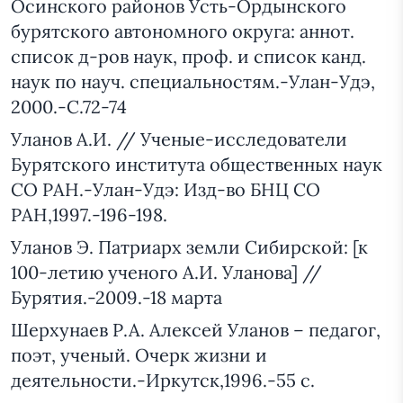
Осинского районов Усть-Ордынского
бурятского автономного округа: аннот.
список д-ров наук, проф. и список канд.
наук по науч. специальностям.-Улан-Удэ,
2000.-С.72-74
Уланов А.И. // Ученые-исследователи
Бурятского института общественных наук
СО РАН.-Улан-Удэ: Изд-во БНЦ СО
РАН,1997.-196-198.
Уланов Э. Патриарх земли Сибирской: [к
100-летию ученого А.И. Уланова] //
Бурятия.-2009.-18 марта
Шерхунаев Р.А. Алексей Уланов – педагог,
поэт, ученый. Очерк жизни и
деятельности.-Иркутск,1996.-55 с.