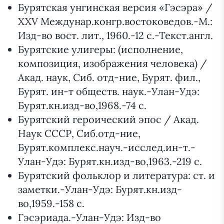
Бурятская унгинская версия «Гэсэра» /
XXV Междунар.конгр.востоковедов.-М.:
Изд-во вост. лит., 1960.-12 с.-Текст.англ.
Бурятские улигеры: (исполнение,
композиция, изображения человека) /
Акад. наук, Сиб. отд-ние, Бурят. фил.,
Бурят. ин-т обществ. наук.-Улан-Удэ:
Бурят.кн.изд-во,1968.-74 с.
Бурятский героический эпос / Акад.
Наук СССР, Сиб.отд-ние,
Бурят.комплекс.науч.-исслед.ин-т.-
Улан-Удэ: Бурят.кн.изд-во,1963.-219 с.
Бурятский фольклор и литература: ст. и
заметки.-Улан-Удэ: Бурят.кн.изд-
во,1959.-158 с.
Гэсэриада.-Улан-Удэ: Изд-во