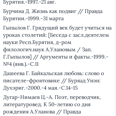
Бурятия.-1997.-21 авг.
Бурчина Д. Жизнь как подвиг // Правда
Бурятии.-1999.-31 марта
Гыпылов Г. Грядущий век будет учиться на
уроках столетий: [Беседа с засл.деятелем
науки Респ.Бурятия, д-ром
филологич.наук А.Улановым / Зап.
Г.Гыпылов] // Аргументы и факты.-1999.-
№4 (янв.).-С.11
Дашеева Г. Байкальская любовь: слово о
писателе-фронтовике // Буряад Унэн:
Духэриг.-2000.-4 мая.-С.14-15
Дугар-Нимаев Ц.-А. Поэт, переводчик,
литературовед. К 50-летию со дня
рождения А.Уланова // Правда