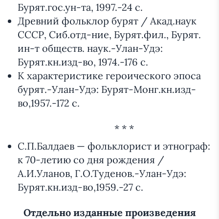
Бурят.гос.ун-та, 1997.-24 с.
Древний фольклор бурят / Акад.наук
СССР, Сиб.отд-ние, Бурят.фил., Бурят.
ин-т обществ. наук.-Улан-Удэ:
Бурят.кн.изд-во, 1974.-176 с.
К характеристике героического эпоса
бурят.-Улан-Удэ: Бурят-Монг.кн.изд-
во,1957.-172 с.
* * *
С.П.Балдаев — фольклорист и этнограф:
к 70-летию со дня рождения /
А.И.Уланов, Г.О.Туденов.-Улан-Удэ:
Бурят.кн.изд-во,1959.-27 с.
Отдельно изданные произведения