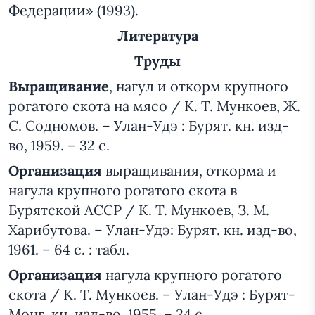
Федерации» (1993).
Литература
Труды
Выращивание
, нагул и откорм крупного
рогатого скота на мясо / К. Т. Мункоев, Ж.
С. Содномов. – Улан-Удэ : Бурят. кн. изд-
во, 1959. – 32 с.
Организация
выращивания, откорма и
нагула крупного рогатого скота в
Бурятской АССР / К. Т. Мункоев, З. М.
Харибутова. – Улан-Удэ: Бурят. кн. изд-во,
1961. – 64 с. : табл.
Организация
нагула крупного рогатого
скота / К. Т. Мункоев. – Улан-Удэ : Бурят-
Монг. кн. изд-во, 1955. – 24 с.