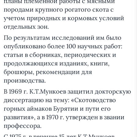
планы племенной работы с мясными
породами крупного рогатого скота с
учетом природных и кормовых условий
отдельных зон.
По результатам исследований им было
опубликовано более 100 научных работ:
статьи в сборниках, периодических и
продолжающихся изданиях, книги,
брошюры, рекомендации для
производства.
В 1969 г. К.Т.Мункоев защитил докторскую
диссертацию на тему: «Скотоводство
горных аймаков Бурятии и пути его
развития», а в 1970 г. утвержден в звании
профессора.
С 1975 г. в течение 15 лет К.Т.Мункоев