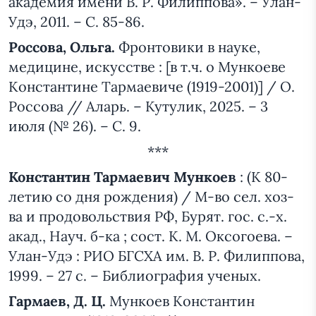
академия имени В. Р. Филиппова». – Улан-
Удэ, 2011. – С. 85-86.
Россова, Ольга.
Фронтовики в науке,
медицине, искусстве : [в т.ч. о Мункоеве
Константине Тармаевиче (1919-2001)] / О.
Россова // Аларь. – Кутулик, 2025. – 3
июля (№ 26). – С. 9.
***
Константин Тармаевич Мункоев
: (К 80-
летию со дня рождения) / М-во сел. хоз-
ва и продовольствия РФ, Бурят. гос. с.-х.
акад., Науч. б-ка ; сост. К. М. Оксогоева. –
Улан-Удэ : РИО БГСХА им. В. Р. Филиппова,
1999. – 27 с. – Библиография ученых.
Гармаев, Д. Ц.
Мункоев Константин