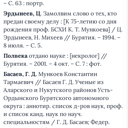
– С. 63 : портр.
Эрдынеев, Ц
. Замолвим слово о тех, кто
предан своему делу : [К 75-летию со дня
рождения проф. БСХИ К. Т. Мункоева] / Ц.
Эрдынеев, Н. Михеев // Бурятия. – 1994. –
8 июля. – С. 5.
Полвека
отдано науке : [некролог] //
Бурятия. – 2001. – 4 окт. – С. 7 : фот.
Басаев, Г. Д.
Мункоев Константин
Тармаевич // Басаев Г. Д. Ученые из
Аларского и Нукутского районов Усть-
Ордынского Бурятского автономного
округа : аннотир. список д-ров наук, проф.
и список канд. наук по науч.
специальностям / Г. Д. Басаев; Федер.