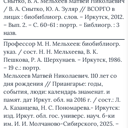
Снытко, В. А. Мельхеев Матвей Николаевич
/ В. А. Снытко, Ю. А. Зуляр // ВСОРГО в
лицах : биобиблиогр. слов. – Иркутск, 2012.
– Вып. 2. – С. 60-61 : портр. – Библиогр. : 3
назв.
Профессор М. Н. Мельхеев: биобиблиогр.
указ. / сост. Н. Н. Мельхеева, В. К.
Пешкова, Р. А. Шерхунаев. – Иркутск, 1986.
– 19 с.: портр.
Мельхеев Матвей Николаевич. 110 лет со
дня рождения // Приангарье: годы,
события, люди: календарь знаменат. и
памят. дат Иркут. обл. на 2016 г. / сост.: Л.
А. Казанцева, Н. С. Пономарева.- Иркутск:
изд. Иркут. обл. гос. универс. науч. б-ки
им. И. И. Молчаново-Сибирского, 2025. –