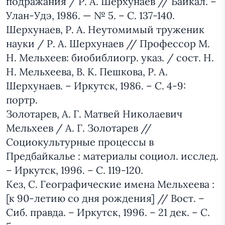
подражания / Р. А. Шерхунаев // Байкал. –
Улан-Удэ, 1986. — № 5. – С. 137-140.
Шерхунаев, Р. А. Неутомимый труженик
науки / Р. А. Шерхунаев // Профессор М.
Н. Мельхеев: биобиблиогр. указ. / сост. Н.
Н. Мельхеева, В. К. Пешкова, Р. А.
Шерхунаев. – Иркутск, 1986. – С. 4-9:
портр.
Золотарев, А. Г. Матвей Николаевич
Мельхеев / А. Г. Золотарев //
Социокультурные процессы в
Предбайкалье : материалы социол. исслед.
– Иркутск, 1996. – С. 119-120.
Кез, С. Географические имена Мельхеева :
[к 90-летию со дня рождения] // Вост. –
Сиб. правда. – Иркутск, 1996. – 21 дек. – С.