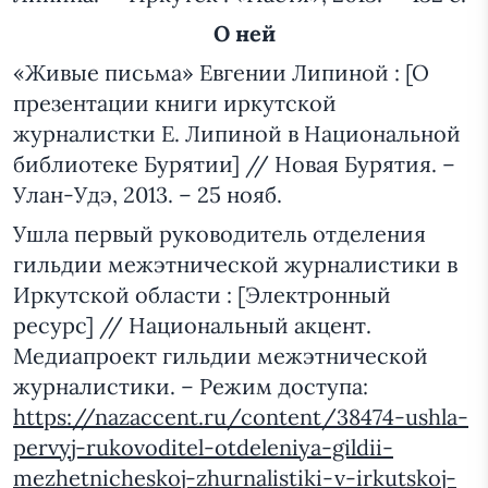
О ней
«Живые письма» Евгении Липиной : [О
презентации книги иркутской
журналистки Е. Липиной в Национальной
библиотеке Бурятии] // Новая Бурятия. –
Улан-Удэ, 2013. – 25 нояб.
Ушла первый руководитель отделения
гильдии межэтнической журналистики в
Иркутской области : [Электронный
ресурс] // Национальный акцент.
Медиапроект гильдии межэтнической
журналистики. – Режим доступа:
https://nazaccent.ru/content/38474-ushla-
pervyj-rukovoditel-otdeleniya-gildii-
mezhetnicheskoj-zhurnalistiki-v-irkutskoj-