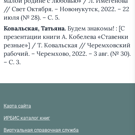
малой родине с любовью» / Л. Имегенова
// Свет Октября. – Новонукутск, 2022. – 22
июля (№ 28). – С. 5.
Ковальская, Татьяна.
Будем знакомы! : [С
презентации книги А. Кобелева «Ставенки
резные»] / Т. Ковальская // Черемховский
рабочий. – Черемхово, 2022. – 3 авг. (№ 30).
– С. 3.
Карта сайта
ИРБИС каталог книг
Виртуальная справочная служба