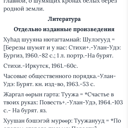
главной, о шумящих кронах белых берез
родной земли.
Литература
Отдельно изданные произведения
Хуhад шууяна нютагтамнай: Шулэгууд =
[Березы шумят и у нас: Стихи+.-Улан-Удэ:
Бургиз, 1960.-82 с.; 1 л. портр.-На бурят.
Стихи.-Иркутск, 1961.-60с.
Часовые общественного порядка.-Улан-
Удэ: Бурят. кн. изд-во, 1963.-53 с.
Жаргал өөрын гарта: Туужа = *Счастье в
твоих руках: Повесть+.-Улан-Удэ, 1964.-103
с.- На бурят. яз.
Хуушан бэшэгэй мурөөр: Туужанууд = *По