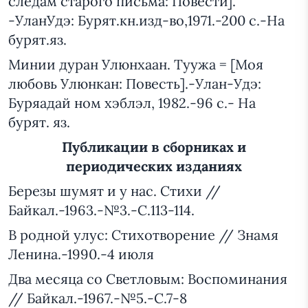
следам старого письма: Повести].
-УланУдэ: Бурят.кн.изд-во,1971.-200 с.-На
бурят.яз.
Минии дуран Улюнхаан. Туужа = [Моя
любовь Улюнкан: Повесть].-Улан-Удэ:
Буряадай ном хэблэл, 1982.-96 с.- На
бурят. яз.
Публикации в сборниках и
периодических изданиях
Березы шумят и у нас. Стихи //
Байкал.-1963.-№3.-С.113-114.
В родной улус: Стихотворение // Знамя
Ленина.-1990.-4 июля
Два месяца со Светловым: Воспоминания
// Байкал.-1967.-№5.-С.7-8