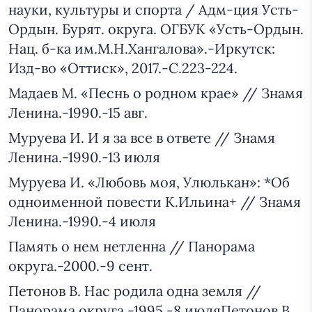
науки, культуры и спорта / Адм-ция Усть-
Ордын. Бурят. округа. ОГБУК «Усть-Ордын.
Нац. б-ка им.М.Н.Хангалова».-Иркутск:
Изд-во «Оттиск», 2017.-С.223-224.
Мадаев М. «Песнь о родном крае» // Знамя
Ленина.-1990.-15 авг.
Муруева И. И я за все в ответе // Знамя
Ленина.-1990.-13 июля
Муруева И. «Любовь моя, Улюлькан»: *Об
одноименной повести К.Ильина+ // Знамя
Ленина.-1990.-4 июля
Память о нем нетленна // Панорама
округа.-2000.-9 сент.
Петонов В. Нас родила одна земля //
Панорама округа.-1995.-8 июляПетонов В.