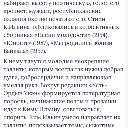
набирают высоту поэтическую, голос его
крепнет, мужает, республиканские
издания охотно печатают его. Стихи
К.Ильина публиковались в коллективных
сборниках «Песни молодости» (1954),
«Юность» (1987), «Мы родились вблизи
Байкала» (1957).
К нему тянутся молодые неокрепшие
таланты, которым всегда так нужна добрая
душа, добросердечие и направляющая
умелая рука. Вокруг редакции «Усть-
Ордын Унэн» формируется литературная
поросль, начинающие поэты и прозаики
идут к Киму Ильину советоваться,
спорить. Ким Ильин умело направляет их
таланты, подсказывает темы, сюжетные