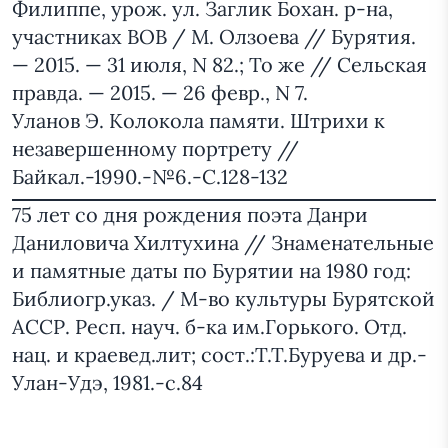
Филиппе, урож. ул. Заглик Бохан. р-на,
участниках ВОВ / М. Олзоева // Бурятия.
— 2015. — 31 июля, N 82.; То же // Сельская
правда. — 2015. — 26 февр., N 7.
Уланов Э. Колокола памяти. Штрихи к
незавершенному портрету //
Байкал.-1990.-№6.-С.128-132
75 лет со дня рождения поэта Данри
Даниловича Хилтухина // Знаменательные
и памятные даты по Бурятии на 1980 год:
Библиогр.указ. / М-во культуры Бурятской
АССР. Респ. науч. б-ка им.Горького. Отд.
нац. и краевед.лит; сост.:Т.Т.Буруева и др.-
Улан-Удэ, 1981.-с.84