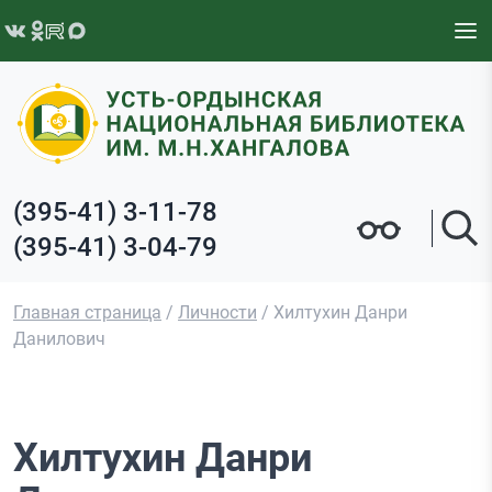
Перейти к содержимому
(395-41) 3-11-78
(395-41) 3-04-79
Главная страница
/
Личности
/
Хилтухин Данри
Данилович
Хилтухин Данри