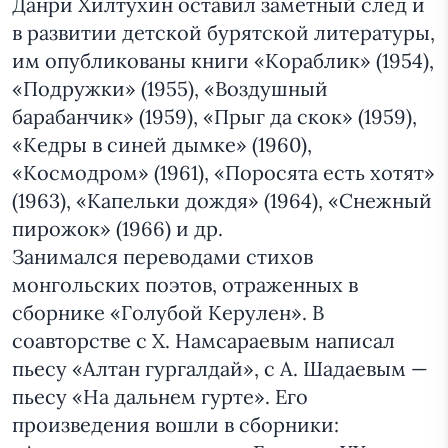
Данри Хилтухин оставил заметный след и
в развитии детской бурятской литературы,
им опубликованы книги «Кораблик» (1954),
«Подружки» (1955), «Воздушный
барабанчик» (1959), «Прыг да скок» (1959),
«Кедры в синей дымке» (1960),
«Космодром» (1961), «Поросята есть хотят»
(1963), «Капельки дождя» (1964), «Снежный
пирожок» (1966) и др.
Занимался переводами стихов
монгольских поэтов, отраженных в
сборнике «Голубой Керулен». В
соавторстве с Х. Намсараевым написал
пьесу «Алтан гургалдай», с А. Шадаевым —
пьесу «На дальнем гурте». Его
произведения вошли в сборники: