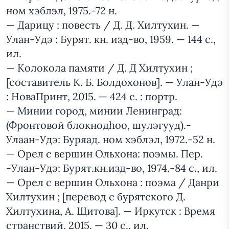
ном хэблэл, 1975.-72 н.
— Дарицу : повесть / Д. Д. Хилтухин. —
Улан-Удэ : Бурят. кн. изд-во, 1959. — 144 с.,
ил.
— Колокола памяти / Д. Д Хилтухин ;
[составитель К. Б. Болдохонов]. — Улан-Удэ
: НоваПринт, 2015. — 424 с. : портр.
— Минии город, минии Ленинград:
(Фронтовой блокнодhоо, шулэгууд).-
Улаан-Удэ: Буряад. ном хэблэл, 1972.-52 н.
— Орел с вершин Ольхона: поэмы. Пер.
-Улан-Удэ: Бурят.кн.изд-во, 1974.-84 с., ил.
— Орел с вершин Ольхона : поэма / Данри
Хилтухин ; [перевод с бурятского Д.
Хилтухина, А. Щитова]. — Иркутск : Время
странствий, 2015. — 30 с., ил.