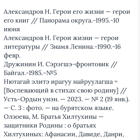
Александров Н. Герои его жизни — герои
его книг // Панорама округа.-1995.-10
июня
Александров Н. Герои жизни — герои
литературы // Знамя Ленина.-1990.-16
февр.
Дружинин И. Сэрэгшэ-фронтовик //
Байгал.-1985.-№5
Нютагай элитэ ирагуу найруулагша =
[Воспевающий в стихах свою родину] //
Усть-Ордын унэн. — 2023. — № 2 (19 янв.).
— С. 3 : фото. — на бурятском языке.
Олзоева, М. Братья Хилтухины —
защитники Родины : о братьях
Хилтухиных: Афанасии, Давиде, Данри,