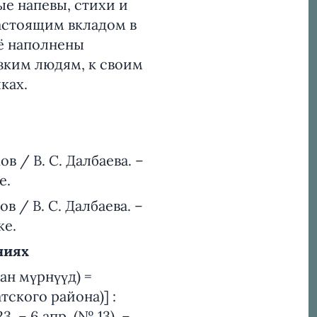
е напевы, стихи и
настоящим вкладом в
её наполнены
зким людям, к своим
ках.
в / В. С. Далбаева. –
е.
в / В. С. Далбаева. –
ке.
ниях
ан мүрнүүд) =
ского района)] :
 – 6 апр. (№ 13). –