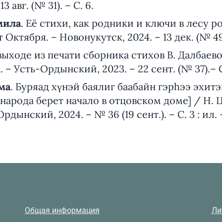
3 авг. (№ 31). – С. 6.
мила
. Её стихи, как родники и ключи в лесу р
Октября. – Новонукутск, 2024. – 13 дек. (№ 49)
 выходе из печати сборника стихов В. Далбаев
 – Усть-Ордынский, 2023. – 22 сент. (№ 37).– С
ма
. Буряад хүнэй баялиг баабайн гэрhээ эхитэ
 народа берет начало в отцовском доме] / Н. 
рдынский, 2024. – № 36 (19 сент.). – С. 3 : ил
Общая информация
Ли