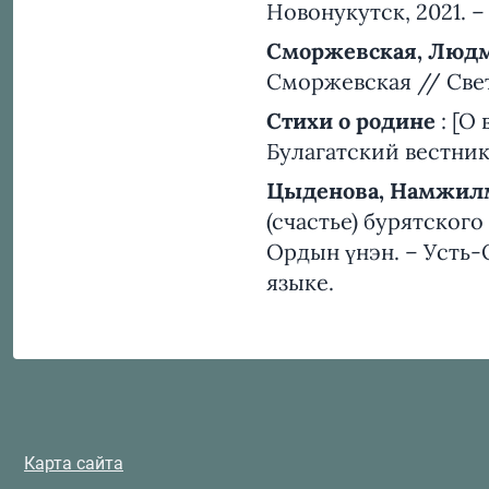
Новонукутск, 2021. – 1
Сморжевская, Люд
Сморжевская // Свет 
Стихи о родине
: [О
Булагатский вестник.
Цыденова, Намжил
(счастье) бурятского
Ордын үнэн. – Усть-О
языке.
Карта сайта