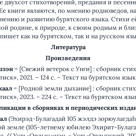
 двухсот стихотворений, предания и песенны
 Ее книги являются, по мнению родноведов, 
нению и развитию бурятского языка. Стихи 
ой родине, к природе, к своим родным и бли
пишет как на бурятском, так и на русском язы
Литература
Произведения
шээн
= [Свежий ветерок с Унги] : сборник стихо
иск», 2021. – 124 с. – Текст на бурятском язык
хаал
= [Родной земли дыхание] : сборник стихо
иск», 2023. – 224 с. – Текст на бурятском язы
ликации в сборниках и периодических изда
аал
(Эхирэд-Булагадай 105 жэлдэ зорюулагдаh
й земле (105-летнему юбилею Эхирит-Булагат
ва // Усть-Ордын үнэн. – Усть-Ордынский, 2023.