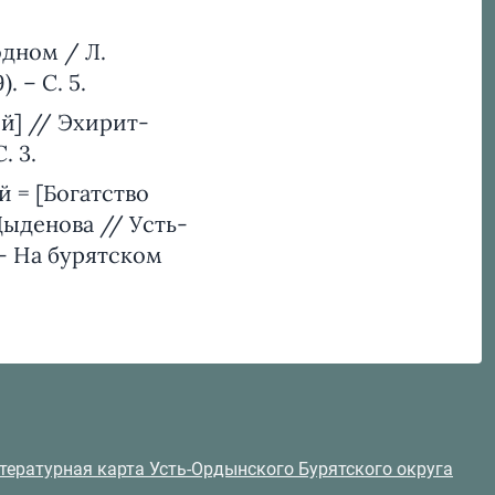
одном / Л.
. – С. 5.
ой] // Эхирит-
. 3.
й = [Богатство
Цыденова // Усть-
. – На бурятском
тературная карта Усть-Ордынского Бурятского округа