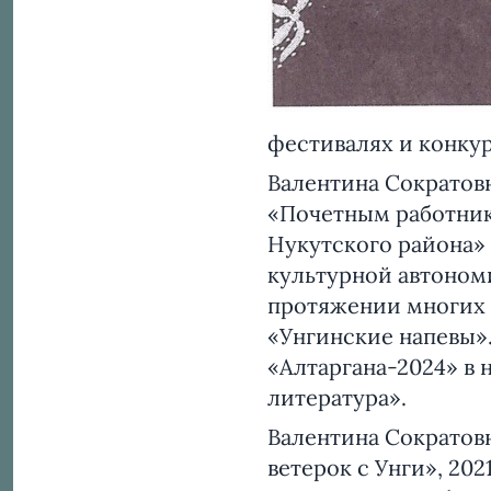
фестивалях и конкур
Валентина Сократовн
«Почетным работник
Нукутского района» 
культурной автономи
протяжении многих 
«Унгинские напевы»
«Алтаргана-2024» в 
литература».
Валентина Сократов
ветерок с Унги», 202