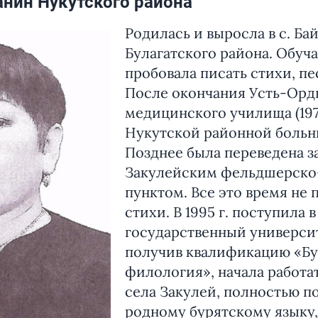
нин Нукутского района
Родилась и выросла в с. Ба
Булагатского района. Обуча
пробовала писать стихи, пе
После окончания Усть-Орд
медицинского училища (1972
Нукутской районной больниц
Позднее была переведена 
Закулейским фельдшерско
пунктом. Все это время не 
стихи. В 1995 г. поступила 
государственный университе
получив квалификацию «Бу
филология», начала работа
села Закулей, полностью п
родному бурятскому языку,