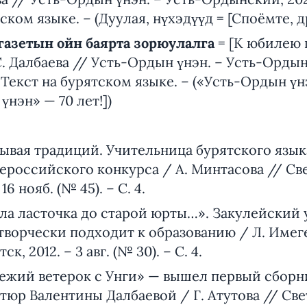
тском языке. – (Дуулая, нүхэдүүд = [Споёмте, др
газетын ойн баярта зорюулалга
= [К юбилею 
 С. Далбаева // Усть-Ордын үнэн. – Усть-Ордын
 – Текст на бурятском языке. – («Усть-Ордын үн
үнэн» — 70 лет!])
ывая традиций. Учительница бурятского языка
российского конкурса / А. Минтасова // Све
6 нояб. (№ 45). – С. 4.
ла ласточка до старой юрты…». Закулейский 
творчески подходит к образованию / Л. Имег
, 2012. – 3 авг. (№ 30). – С. 4.
ежий ветерок с Унги» — вышел первый сборн
юр Валентины Далбаевой / Г. Атутова // Све