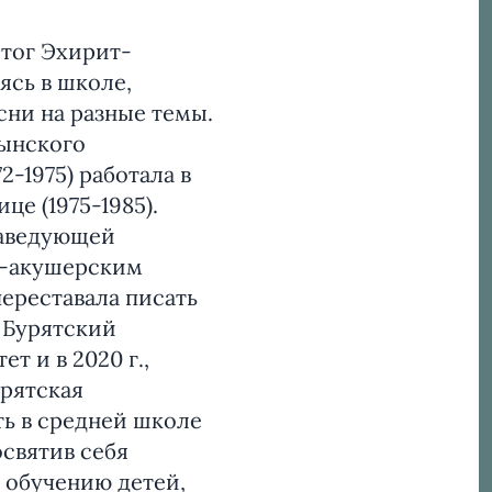
йтог Эхирит-
ясь в школе,
сни на разные темы.
ынского
-1975) работала в
е (1975-1985).
заведующей
-акушерским
переставала писать
в Бурятский
т и в 2020 г.,
рятская
ть в средней школе
освятив себя
 обучению детей,