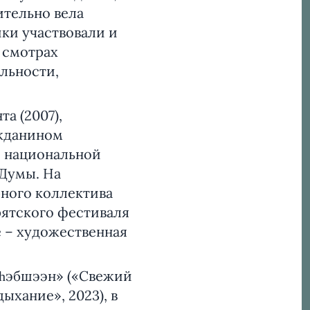
ительно вела
ики участвовали и
 смотрах
льности,
а (2007),
ажданином
й национальной
 Думы. На
ного коллектива
рятского фестиваля
е – художественная
 һэбшээн» («Свежий
ыхание», 2023), в