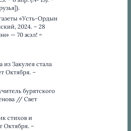
узья]).
газеты «Усть-Ордын
ский, 2024. – 28
эн» — 70 жэл! =
 из Закулея стала
т Октября. –
учитель бурятского
енова // Свет
ик стихов и
т Октября. –