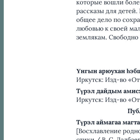
которые вошли более
рассказы для детей.
общее дело по сохра
любовью к своей мал
землякам. Свободно 
Үнгын арюухан һэб
Иркутск: Изд-во «Отт
Түрэл дайдым амис
Иркутск: Изд-во «Отт
Пуб
Түрэл аймагаа магт
[Восхлавление родно
стихи / В. С. Далбае