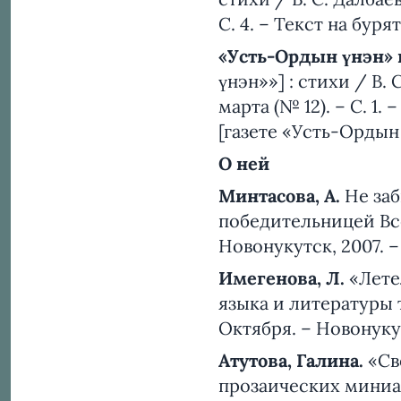
С. 4. – Текст на буря
«Усть-Ордын үнэн» 
үнэн»»] : стихи / В.
марта (№ 12). – С. 1.
[газете «Усть-Ордын 
О ней
Минтасова, А.
Не заб
победительницей Все
Новонукутск, 2007. – 1
Имегенова, Л.
«Лете
языка и литературы 
Октября. – Новонукутск
Атутова, Галина
.
«Св
прозаических миниат