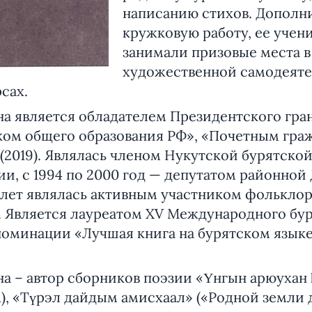
написанию стихов. Дополн
кружковую работу, ее учен
занимали призовые места в
художественной самодеяте
сах.
а является обладателем Президентского грант
ом общего образования РФ», «Почетным гр
(2019). Являлась членом Нукутской бурятско
и, с 1994 по 2000 год — депутатом районной
лет являлась активным участником фольклор
. Является лауреатом XV Международного бу
номинации «Лучшая книга на бурятском язык
на – автор сборников поэзии «Үнгын арюухан
1), «Түрэл дайдым амисхаал» («Родной земли д