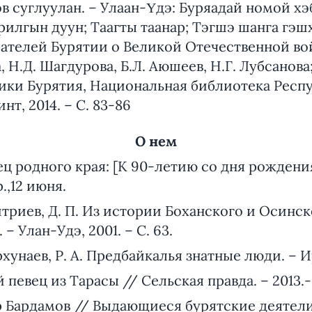
в суглуулан. – Улаан-Үдэ: Буряадай номой хэбл
рилгын дуун; Таагты таанар; Тэгшэ шанга гэш
телей Бурятии о Великой Отечественной войн
а, Н.Д. Шагдурова, Б.Л. Аюшеев, Н.Г. Лубсанов
ики Бурятия, Национальная библиотека Респу
т, 2014. – С. 83-86
О нем
ец родного края: [К 90-летию со дня рождени
р.,12 июня.
итриев, Д. П. Из истории Боханского и Осинск
– Улан-Удэ, 2001. – С. 63.
хунаев, Р. А. Предбайкалья знатные люди. – Ирк
 певец из Тарасы // Сельская правда. – 2013.- 
р Бардамов // Выдающиеся бурятские деятели