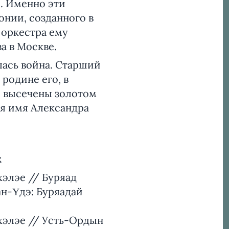
. Именно эти
нии, созданного в
е оркестра ему
а в Москве.
алась война. Старший
 родине его, в
о высечены золотом
ся имя Александра
х
хэлэе // Буряад
ан-Үдэ: Буряадай
шхэлэе // Усть-Ордын