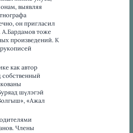
йонам, выявляя
этнографа
ечно, он пригласил
. А.Бардамов тоже
ных произведений. К
 рукописей
ике как автор
д собственный
икованы
Буряад шүлэгэй
«Золгыш», «Ажал
оводителями
анов. Члены