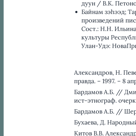
дуун / В.К. Петоно
Байнам зэhээд; Та
произведений писа
Сост.: Н.Н. Ильин
культуры Республ
Улан-Удэ: НоваПрин
Александров, Н. Пев
правда. – 1997. – 8 ап
Бардамов А.Б. // Дм
ист-этнограф. очерк. 
Бардамов А.Б. // Шер
Бухаева, Д. Народный
Китов В.В. Александ