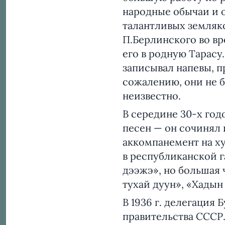
народные обычаи и о
талантливых земляк
П.Берлинского во вр
его в родную Тарасу
записывал напевы, 
сожалению, они не 
неизвестно.
В середине 30-х год
песен — он сочинял 
аккомпанемент на х
в республиканской г
дээжэ», но большая 
тухай дуун», «Хадын 
В 1936 г. делегация
правительства СССР.