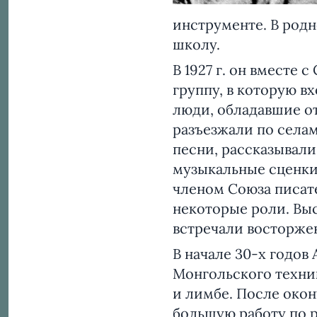
инструменте. В род
школу.
В 1927 г. он вместе
группу, в которую в
люди, обладавшие о
разъезжали по селам
песни, рассказывали
музыкальные сценки
членом Союза писате
некоторые роли. Вы
встречали восторж
В начале 30-х годов
Монгольского техник
и лимбе. После окон
большую работу по р