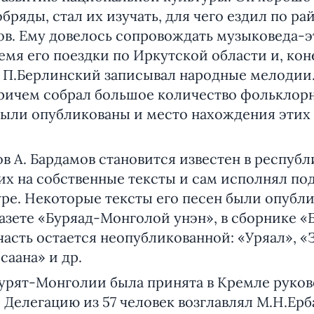
бряды, стал их изучать, для чего ездил по ра
ов. Ему довелось сопровождать музыковеда-
емя его поездки по Иркутской области и, кон
. П.Берлинский записывал народные мелодии
причем собрал большое количество фольклор
были опубликованы и место нахождения этих
ов А. Бардамов становится известен в республ
их на собственные тексты и сам исполнял по
уре. Некоторые тексты его песен были опубл
азете «Буряад-Монголой унэн», в сборнике «
часть остается неопубликованной: «Уряал», 
саана» и др.
 Бурят-Монголии была принята в Кремле рук
 Делегацию из 57 человек возглавлял М.Н.Ерб