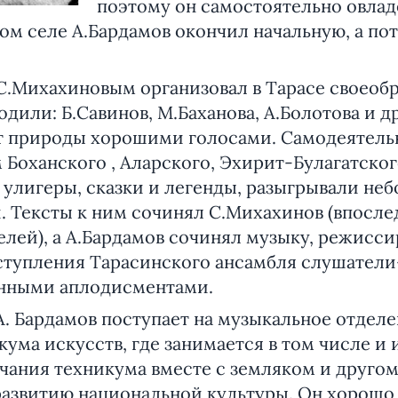
поэтому он самостоятельно овлад
ном селе А.Бардамов окончил начальную, а п
 с С.Михахиновым организовал в Тарасе своео
ходили: Б.Савинов, М.Баханова, А.Болотова и 
т природы хорошими голосами. Самодеятель
 Боханского , Аларского, Эхирит-Булагатско
 улигеры, сказки и легенды, разыгрывали не
. Тексты к ним сочинял С.Михахинов (впосл
лей), а А.Бардамов сочинял музыку, режисси
ступления Тарасинского ансамбля слушатели
енными аплодисментами.
 А. Бардамов поступает на музыкальное отдел
ума искусств, где занимается в том числе и 
чания техникума вместе с земляком и другом
азвитию национальной культуры. Он хорошо 