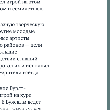
ел игрой на этом
отом и семилетнюю
бразную творческую
другие молодые
ные артисты
го районов — пели
большие
едствии ставший
ровал их и исполнял
-зрители всегда
ение Бурят-
игрой на хуре
 Е.Буяевым ведет
знал жизнь улуса,