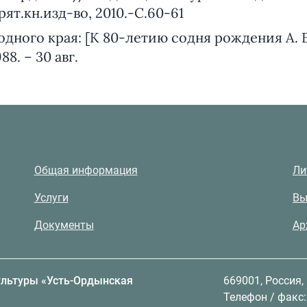
урят.кн.изд-во, 2010.-С.60-61
одного края: [К 80-летию содня рождения А. Б
88. – 30 авг.
Общая информация
Ли
Услуги
Вы
Документы
Ар
ультуры «Усть-Ордынская
669001, Россия,
Телефон / факс: 