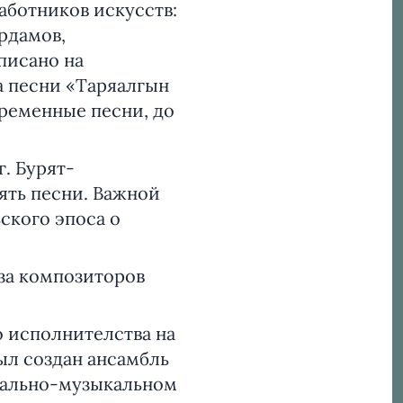
аботников искусств:
ардамов,
писано на
а песни «Таряалгын
временные песни, до
г. Бурят-
ять песни. Важной
ского эпоса о
юза композиторов
о исполнителства на
ыл создан ансамбль
рально-музыкальном