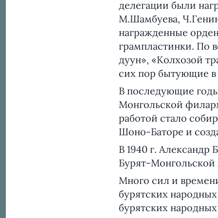
делегации были наг
М.Шамбуева, Ч.Генин
награжденные ордено
грампластинки. По в
дуун», «Колхозой тр
сих пор бытующие в
В последующие годы 
Монгольской филарм
работой стало соби
Шоно-Баторе и созд
В 1940 г. Александр
Бурят-Монгольской
Много сил и времени
бурятских народных
бурятских народных