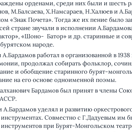
раждены орденами, среди них были и шесть р
ов, М.Балсаева, Х.Намсараев, Н.Халюев и А.Б
м «Знак Почета». Тогда же их пение было за
сей стране звучали в исполнении А.Бардамов
актор», «Шоно- Батор» и др. старинные и со
 бурятском народе.
А.Бардамов работал в организованной в 1938 
онии, продолжал собирать фольклор, сочин
рание и обобщение старинного бурят-монголь
ание на его основе одноименной поэмы.
 Балханович Бардамов был принят в члены Со
 АССР.
 А.Бардамов уделял и развитию оркестровог
 инструментах. Совместно с Г.Дадуевым им б
 инструментов при Бурят-Монгольском теат