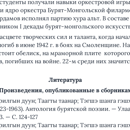
 студенты получали навыки оркестровой игры
ли ядро оркестра Бурят-Монгольской филармо
ардамов исполнял партию хура альт. В состав
тником I декады бурят-монгольского искусств
расцвете творческих сил и таланта, когда нач
огиб в июне 1942 г. в боях на Смоленщине. На
 стоит обелиск, на мраморной плите которог
в, погибших на войне. 22-м среди них значит
Литература
Произведения, опубликованные в сборника
рилгын дуун; Таагты таанар; Тэгшэ шанга гэш
23-1963). Антология бурятской поэзии. — Ула
. — С. 124-127
рилгын дуун; Таагты таанар; Тэгшэ шанга гэ