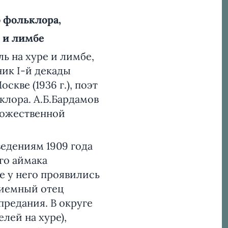
 фольклора,
 и лимбе
ь на хуре и лимбе,
ник I-й декады
скве (1936 г.), поэт
клора. А.Б.Бардамов
дожественной
ведениям 1909 года
го аймака
е у него проявились
риемный отец
предания. В округе
лей на хуре),