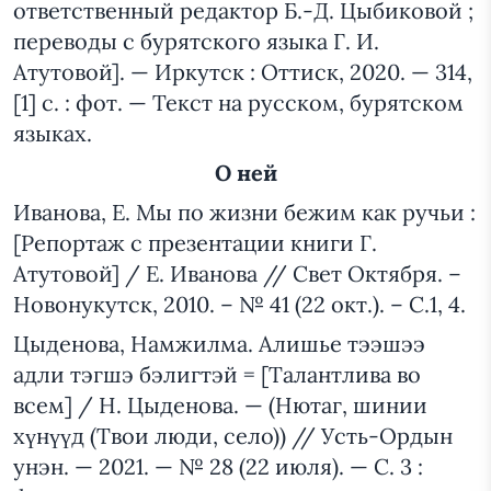
ответственный редактор Б.-Д. Цыбиковой ;
переводы с бурятского языка Г. И.
Атутовой]. — Иркутск : Оттиск, 2020. — 314,
[1] с. : фот. — Текст на русском, бурятском
языках.
О ней
Иванова, Е. Мы по жизни бежим как ручьи :
[Репортаж с презентации книги Г.
Атутовой] / Е. Иванова // Свет Октября. –
Новонукутск, 2010. – № 41 (22 окт.). – С.1, 4.
Цыденова, Намжилма. Алишье тээшээ
адли тэгшэ бэлигтэй = [Талантлива во
всем] / Н. Цыденова. — (Нютаг, шинии
хүнүүд (Твои люди, село)) // Усть-Ордын
унэн. — 2021. — № 28 (22 июля). — С. 3 :