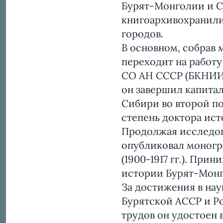
Бурят-Монголии и С
книгоархивохранили
городов.
В основном, собрав 
переходит на работ
СО АН СССР (БКНИИ) 
он завершил капита
Сибири во второй по
степень доктора ист
Продолжая исследов
опубликовал моногр
(1900-1917 гг.). Пр
истории Бурят-Монг
За достижения в нау
Бурятской АССР и Ро
трудов он удостоен