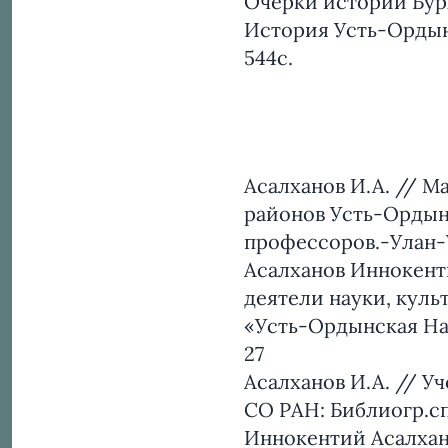
Очерки истории Бур
История Усть-Ордынс
544с.
Асалханов И.А. // М
районов Усть-Ордынс
профессоров.-Улан-У
Асалханов Иннокент
деятели науки, куль
«Усть-Ордынская Нац
27
Асалханов И.А. // У
СО РАН: Библиогр.сп
Иннокентий Асалхано