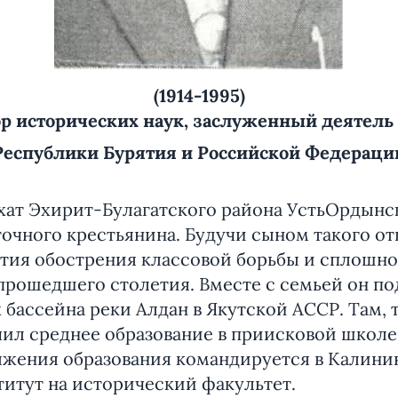
(1914-1995)
р исторических наук, заслуженный деятель
Республики Бурятия и Российской Федераци
рхат Эхирит-Булагатского района УстьОрдынс
точного крестьянина. Будучи сыном такого от
тия обострения классовой борьбы и сплошн
 прошедшего столетия. Вместе с семьей он п
 бассейна реки Алдан в Якутской АССР. Там, 
ил среднее образование в приисковой школе.
олжения образования командируется в Калин
титут на исторический факультет.