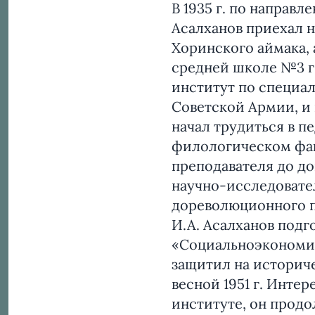
В 1935 г. по напра
Асалханов приехал н
Хоринского аймака, 
средней школе №3 г.
институт по специаль
Советской Армии, и 
начал трудиться в п
филологическом факу
преподавателя до до
научно-исследовате
дореволюционного п
И.А. Асалханов под
«Социальноэкономиче
защитил на историч
весной 1951 г. Инте
институте, он прод