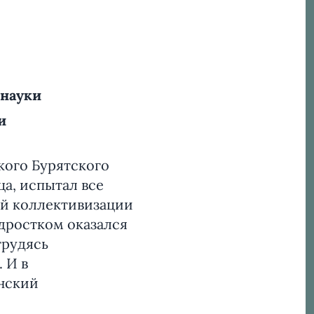
 науки
и
кого Бурятского
ца, испытал все
ой коллективизации
одростком оказался
трудясь
 И в
инский