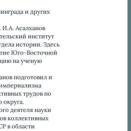
инграда и других
. И.А. Асалханов
ательский институт
тдела истории. Здесь
итие Юго-Восточной
ацию на ученую
анов подготовил и
 империализма
ективных трудов по
 округа.
ого деятеля науки
ров коллективных
Р в области