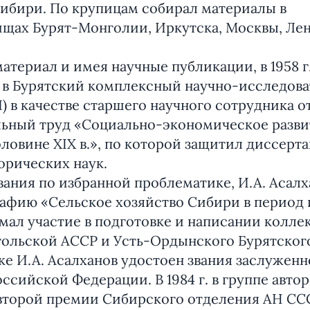
ибири. По крупицам собирал материалы в
щах Бурят-Монголии, Иркутска, Москвы, Лен
материал и имея научные публикации, в 1958 г
у в Бурятский комплексный научно-исследов
в качестве старшего научного сотрудника о
льный труд «Социально-экономическое разв
ловине XIX в.», по которой защитил диссерт
орических наук.
ания по избранной проблематике, И.А. Асалх
афию «Сельское хозяйство Сибири в период
инимал участие в подготовке и написании колл
ольской АССР и Усть-Ордынского Бурятского
ке И.А. Асалханов удостоен звания заслуженн
ссийской Федерации. В 1984 г. в группе авто
 второй премии Сибирского отделения АН ССС