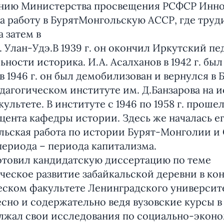
влению Министерства просвещения РСФСР Инн
а работу в БурятМонгольскую АССР, где труд
а затем в
 Улан-Удэ.В 1939 г. он окончил Иркутский п
ности историка. И.А. Асалханов в 1942 г. был
в 1946 г. он был демобилизован и вернулся в
едагогическом институте им. Д.Банзарова на 
льтете. В институте с 1946 по 1958 г. прошел
цента кафедры истории. Здесь же началась е
льская работа по истории Бурят-Монголии и
ериода – периода капитализма.
готовил кандидатскую диссертацию по теме
ское развитие забайкальской деревни в конц
еском факультете Ленинградского университе
ресно и содержательно ведя вузовские курсы 
олжал свои исследования по социально-экон