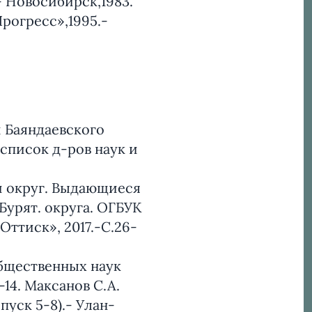
 Новосибирск,1983.
рогресс»,1995.-
и Баяндаевского
список д-ров наук и
й округ. Выдающиеся
Бурят. округа. ОГБУК
Оттиск», 2017.-С.26-
общественных наук
14. Максанов С.А.
уск 5-8).- Улан-