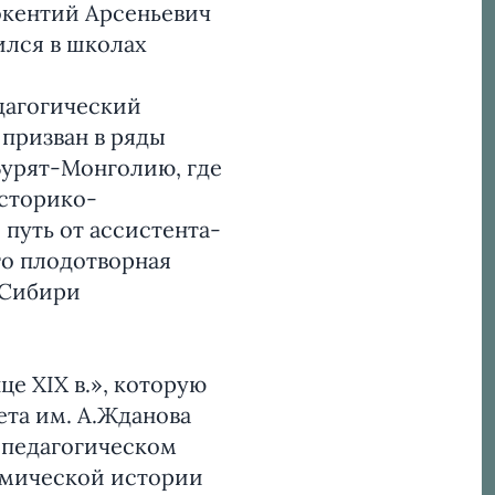
окентий Арсеньевич
ился в школах
едагогический
 призван в ряды
 Бурят-Монголию, где
историко-
 путь от ассистента-
го плодотворная
 Сибири
е XIX в.», которую
та им. А.Жданова
в педагогическом
омической истории