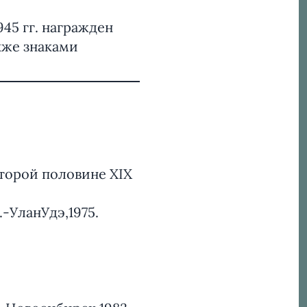
45 гг. награжден
кже знаками
торой половине XIX
.-УланУдэ,1975.