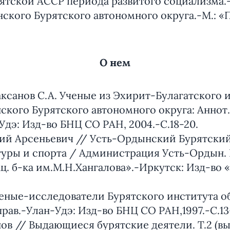
ятской АССР периода развитого социализма.-
кого Бурятского автономного округа.-М.: «П
О нем
аксанов С.А. Ученые из Эхирит-Булагатского 
кого Бурятского автономного округа: Аннот.
дэ: Изд-во БНЦ СО РАН, 2004.-С.18-20.
ий Арсеньевич // Усть-Ордынский Бурятски
туры и спорта / Администрация Усть-Ордын. 
. б-ка им.М.Н.Хангалова».-Иркутск: Изд-во «
ченые-исследователи Бурятского института 
рав.-Улан-Удэ: Изд-во БНЦ СО РАН,1997.-С.13-
в // Выдающиеся бурятские деятели. Т.2 (вып