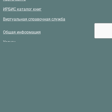
ИРБИС каталог книг
Виртуальная справочная служба
Общая информация
Услуги
Документы
Литературная карта Усть-Ордынского Бурятского
округа
Выдающиеся деятели науки — уроженцы округа
Архив периодической печати