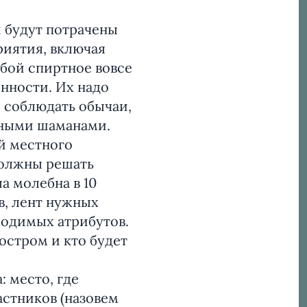
и будут потрачены
риятия, включая
обой спиртное вовсе
енности. Их надо
е соблюдать обычаи,
тными шаманами.
й местного
должны решать
а молебна в 10
ов, лент нужных
бходимых атрибутов.
остром и кто будет
: место, где
стников (назовем