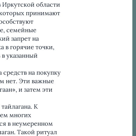
в Иркутской области
 которых принимают
пособствуют
ые, семейные
кий запрет на
 в горячие точки,
 в указанный
 средств на покупку
м нет. Эти важные
аан», и затем эти
тайлагана. К
ием многих
тся в неумеренном
аган. Такой ритуал