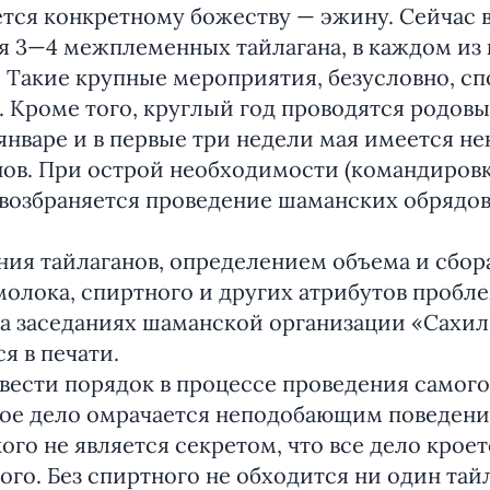
ется конкретному божеству — эжину. Сейчас 
я 3—4 межплеменных тайлагана, в каждом из
. Такие крупные мероприятия, безусловно, с
 Кроме того, круглый год проводятся родов
 январе и в первые три недели мая имеется не
ов. При острой необходимости (командировка
 возбраняется проведение шаманских обрядов
ия тайлаганов, определением объема и сбора
молока, спиртного и других атрибутов пробле
 заседаниях шаманской организации «Сахилг
я в печати.
вести порядок в процессе проведения самого 
тое дело омрачается неподобающим поведен
кого не является секретом, что все дело крое
го. Без спиртного не обходится ни один тайл