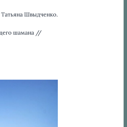
 Татьяна Швыдченко.
щего шамана //