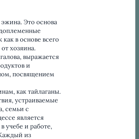
 эжина. Это основа
Родоплеменные
 как в основе всего
от хозяина.
галова, выражается
одуктов и
ганом, посвящением
нам, как тайлаганы.
твия, устраиваемые
, семьи с
цессе является
в учебе и работе,
 Каждый из