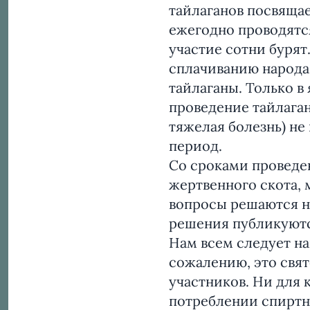
тайлаганов посвяща
ежегодно проводятс
участие сотни бурят
сплачиванию народа.
тайлаганы. Только в
проведение тайлаган
тяжелая болезнь) не
период.
Со сроками проведен
жертвенного скота, 
вопросы решаются на
решения публикуютс
Нам всем следует на
сожалению, это свя
участников. Ни для 
потреблении спиртно