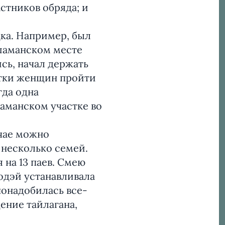
астников обряда; и
ка. Например, был
 шаманском месте
сь, начал держать
ытки женщин пройти
гда одна
аманском участке во
учае можно
 несколько семей.
 на 13 паев. Смею
одэй устанавливала
 понадобилась все-
ение тайлагана,