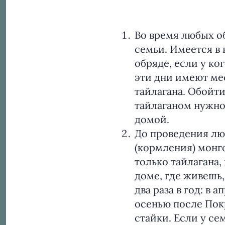
Во время любых о
семьи. Имеется в 
обряде, если у к
эти дни имеют ме
тайлагана. Обойт
тайлаганом нужно 
домой.
До проведения лю
(кормления) монго
только тайлагана,
доме, где живешь,
два раза в год: в 
осенью после Покр
стайки. Если у се