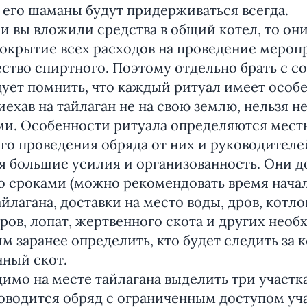
 его шаманы будут придерживаться всегда.
сли вы вложили средства в общий котел, то он
покрытие всех расходов на проведение мероп
тво спиртного. Поэтому отдельно брать с с
дует помнить, что каждый ритуал имеет особ
иехав на тайлаган не на свою землю, нельзя н
ми. Особенности ритуала определяются мес
го проведения обряда от них и руководителе
я большие усилия и организованность. Они 
о сроками (можно рекомендовать время начал
айлагана, доставки на место воды, дров, котл
оров, лопат, жертвенного скота и других нео
м заранее определить, кто будет следить за к
нный скот.
имо на месте тайлагана выделить три участка
оводится обряд с ограниченным доступом уча