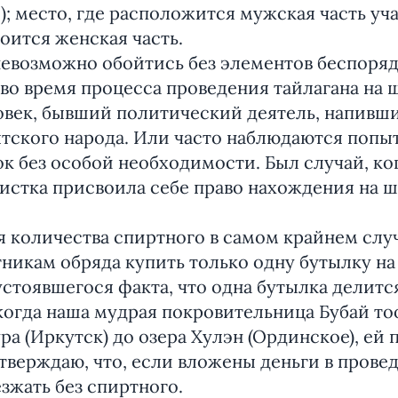
); место, где расположится мужская часть уч
роится женская часть.
невозможно обойтись без элементов беспоряд
 во время процесса проведения тайлагана на
овек, бывший политический деятель, напивши
рятского народа. Или часто наблюдаются поп
к без особой необходимости. Был случай, ко
истка присвоила себе право нахождения на ш
я количества спиртного в самом крайнем сл
никам обряда купить только одну бутылку на
стоявшегося факта, что одна бутылка делится
когда наша мудрая покровительница Бубай то
ура (Иркутск) до озера Хулэн (Ординское), ей
Утверждаю, что, если вложены деньги в провед
зжать без спиртного.