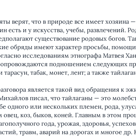
ты верят, что в природе все имеет хозяина —
н есть и у искусства, учебы, развлечений. 
дполагают существование родовых богов. Так
кие обряды имеют характер просьбы, помощи 
огласно исследованиям этнографа Матвея Хан
 сопровождаются подношением следующих пр
и тарасун, табак, монет, лент; а также тайла
зговора является такой вид обращения к эжи
Михайлов писал, что тайлаганы — это молебс
е одного или нескольких племен, рода, улуса
вец, коз, быков, коней. Главным в этом про
гополучного года, урожая, здоровья, успехов 
астий, травм, аварий на дорогах и многое др.