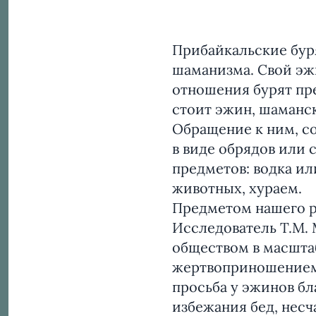
Прибайкальские буря
шаманизма. Свой эжи
отношения бурят пре
стоит эжин, шаманс
Обращение к ним, с
в виде обрядов или
предметов: водка ил
животных, хураем.
Предметом нашего ра
Исследователь Т.М. 
обществом в масштаб
жертвоприношением о
просьба у эжинов бла
избежания бед, несч