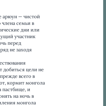
е арюун — чистой
 члена семьи в
тические дни или
дущий участник
очь перед
ряд не заходя
ествования
т добиться цели не
 прежде всего в
кот, кормит монгола
а пастбище, и
нять на ночь в
рмления монгола