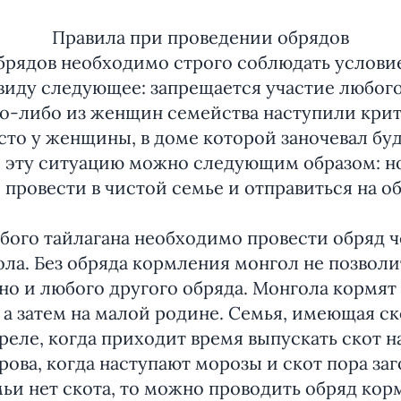
Правила при проведении обрядов
брядов необходимо строго соблюдать услови
виду следующее: запрещается участие любого
ого-либо из женщин семейства наступили кри
сто у женщины, в доме которой заночевал бу
и эту ситуацию можно следующим образом: н
провести в чистой семье и отправиться на об
бого тайлагана необходимо провести обряд ч
ла. Без обряда кормления монгол не позволи
 но и любого другого обряда. Монгола кормят
 а затем на малой родине. Семья, имеющая с
апреле, когда приходит время выпускать скот н
ова, когда наступают морозы и скот пора заго
мьи нет скота, то можно проводить обряд ко