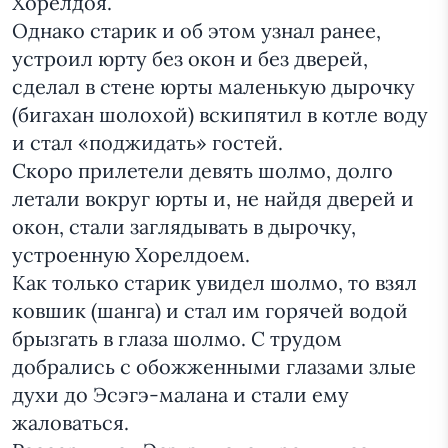
Хорелдоя.
Однако старик и об этом узнал ранее,
устроил юрту без окон и без дверей,
сделал в стене юрты маленькую дырочку
(бигахан шолохой) вскипятил в котле воду
и стал «поджидать» гостей.
Скоро прилетели девять шолмо, долго
летали вокруг юрты и, не найдя дверей и
окон, стали заглядывать в дырочку,
устроенную Хорелдоем.
Как только старик увидел шолмо, то взял
ковшик (шанга) и стал им горячей водой
брызгать в глаза шолмо. С трудом
добрались с обожженными глазами злые
духи до Эсэгэ-малана и стали ему
жаловаться.