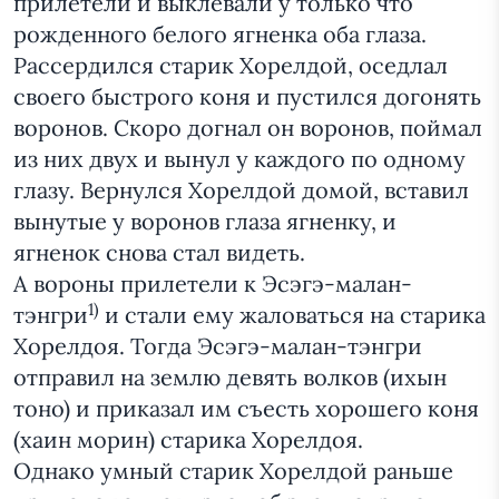
прилетели и выклевали у только что
рожденного белого ягненка оба глаза.
Рассердился старик Хорелдой, оседлал
своего быстрого коня и пустился догонять
воронов. Скоро догнал он воронов, поймал
из них двух и вынул у каждого по одному
глазу. Вернулся Хорелдой домой, вставил
вынутые у воронов глаза ягненку, и
ягненок снова стал видеть.
А вороны прилетели к Эсэгэ-малан-
1)
тэнгри
и стали ему жаловаться на старика
Хорелдоя. Тогда Эсэгэ-малан-тэнгри
отправил на землю девять волков (ихын
тоно) и приказал им съесть хорошего коня
(хаин морин) старика Хорелдоя.
Однако умный старик Хорелдой раньше