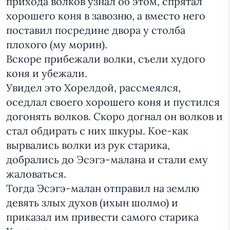
прихода волков узнал об этом, спрятал
хорошего коня в завозню, а вместо него
поставил посредине двора у столба
плохого (му морин).
Вскоре прибежали волки, съели худого
коня и убежали.
Увидел это Хорелдой, рассмеялся,
оседлал своего хорошего коня и пустился
догонять волков. Скоро догнал он волков и
стал обдирать с них шкуры. Кое-как
вырвались волки из рук старика,
добрались до Эсэгэ-малана и стали ему
жаловаться.
Тогда Эсэгэ-малан отправил на землю
девять злых духов (ихын шолмо) и
приказал им привести самого старика