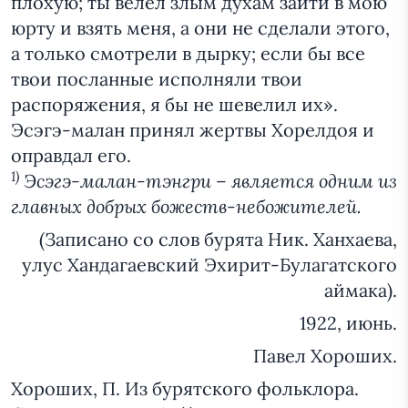
плохую; ты велел злым духам зайти в мою
юрту и взять меня, а они не сделали этого,
а только смотрели в дырку; если бы все
твои посланные исполняли твои
распоряжения, я бы не шевелил их».
Эсэгэ-малан принял жертвы Хорелдоя и
оправдал его.
1)
Эсэгэ-малан-тэнгри – является одним из
главных добрых божеств-небожителей.
(Записано со слов бурята Ник. Ханхаева,
улус Хандагаевский Эхирит-Булагатского
аймака).
1922, июнь.
Павел Хороших.
Хороших, П. Из бурятского фольклора.