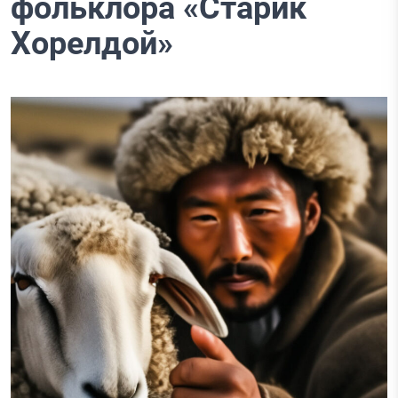
фольклора «Старик
Хорелдой»