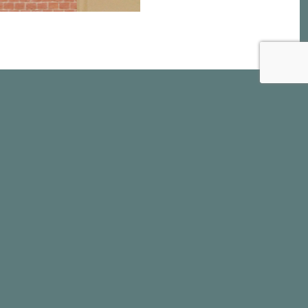
тературная карта Усть-Ордынского Бурятского округа
дающиеся деятели науки — уроженцы округа
хив периодической печати
 Иркутская область,п. Усть-Ордынский, ул. Ербанова 15 Г
(395 41) 3-11-78, e-mail: uo.lib@mail.ru
цсетях: