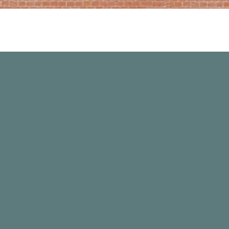
Общая информация
Ли
Услуги
Вы
Документы
Ар
ультуры «Усть-Ордынская
669001, Россия,
Телефон / факс: 
Библиотека в со