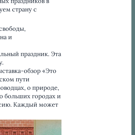
ных праздников в
уем страну с
свободы,
на и
льный праздник. Эта
у.
ыставка-обзор «Это
еском пути
оводцах, о природе,
 о больших городах и
ссию. Каждый может