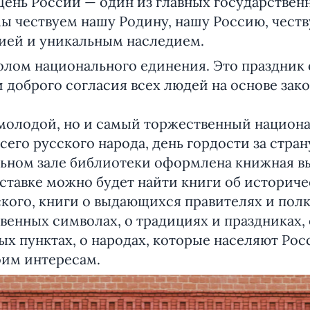
День России — один из главных государствен
 мы чествуем нашу Родину, нашу Россию, честв
ией и уникальным наследием.
олом национального единения. Это праздник 
 доброго согласия всех людей на основе зако
молодой, но и самый торжественный национа
сего русского народа, день гордости за стран
альном зале библиотеки оформлена книжная в
ыставке можно будет найти книги об историч
кого, книги о выдающихся правителях и полк
твенных символах, о традициях и праздниках,
ых пунктах, о народах, которые населяют Ро
оим интересам.